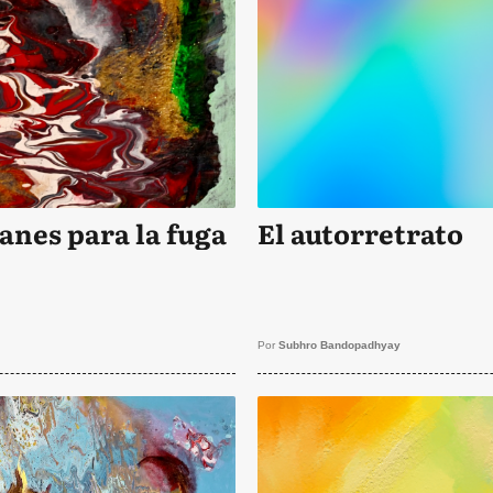
anes para la fuga
El autorretrato
Por
Subhro Bandopadhyay