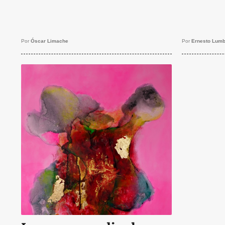
Por
Óscar Limache
Por
Ernesto Lumb