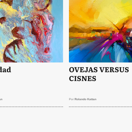
dad
OVEJAS VERSUS
CISNES
an
Por
Rolando Kattan