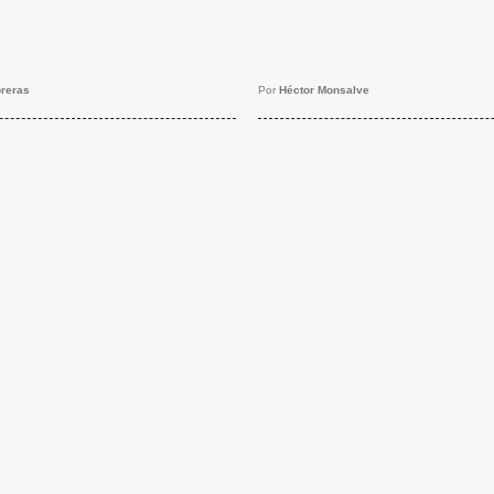
reras
Por
Héctor Monsalve