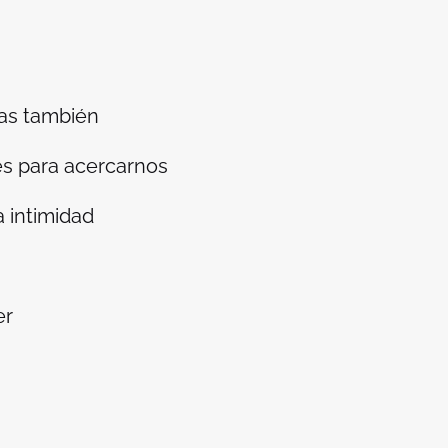
sas también
es para acercarnos
a intimidad
er