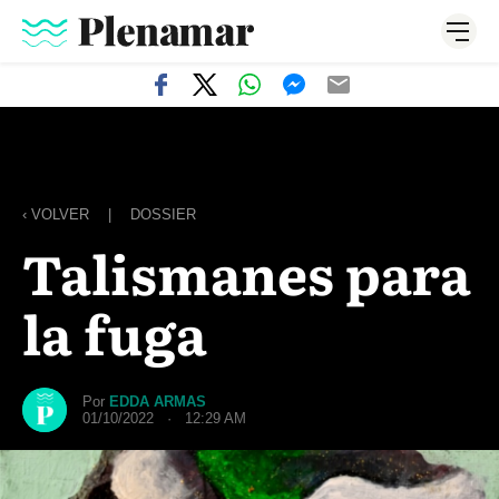
‹ VOLVER
|
DOSSIER
Talismanes para
la fuga
Por
EDDA ARMAS
01/10/2022 · 12:29 AM