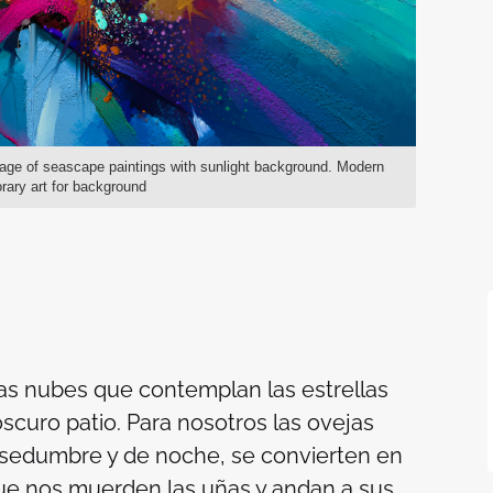
image of seascape paintings with sunlight background. Modern
orary art for background
las nubes que contemplan las estrellas
curo patio. Para nosotros las ovejas
nsedumbre y de noche, se convierten en
ue nos muerden las uñas y andan a sus