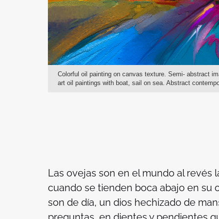
Colorful oil painting on canvas texture. Semi- abstract 
art oil paintings with boat, sail on sea. Abstract contemp
Las ovejas son en el mundo al revés 
cuando se tienden boca abajo en su os
son de día, un dios hechizado de ma
preguntas, en dientes y pendientes q