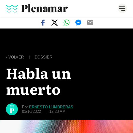
‹ VOLVER
|
DOSSIER
Habla un
muerto
Por
ERNESTO LUMBRERAS
01/10/2022 · 12:23 AM