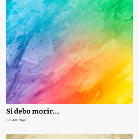
Si debo morir…
Por
Jidi Majia