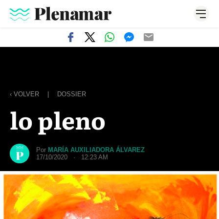
‹ VOLVER
|
DOSSIER
lo pleno
Por
MARÍA AUXILIADORA ÁLVAREZ
17/10/2020 · 12:23 AM