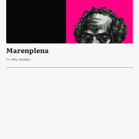
Marenplena
Por
Rey Andújar