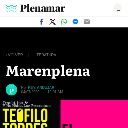
‹ VOLVER
|
LITERATURA
Marenplena
Por
REY ANDÚJAR
04/07/2020 · 12:01 AM