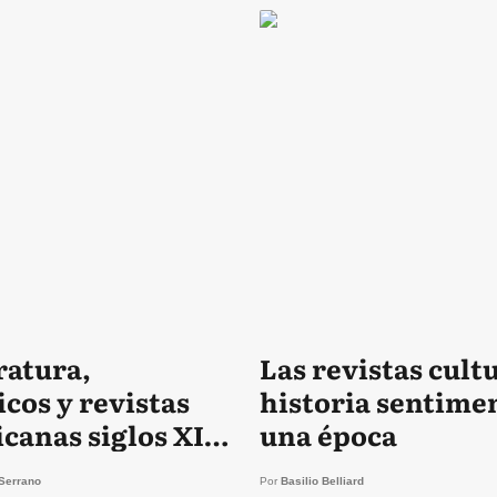
ratura,
Las revistas cult
y revistas
historia sentime
canas siglos XIX
una época
Serrano
Por
Basilio Belliard