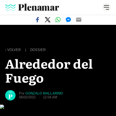
‹ VOLVER
|
DOSSIER
Alrededor del
Fuego
Por
GONZALO MALLARINO
06/02/2021 · 12:04 AM