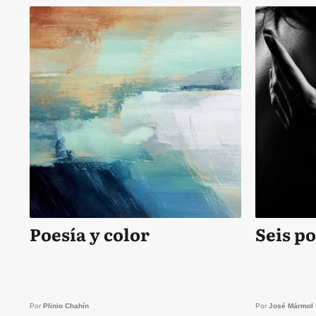
Poesía y color
Seis p
Por
Plinio Chahín
Por
José Mármol