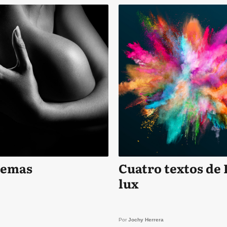
oemas
Cuatro textos de 
lux
Por
Jochy Herrera