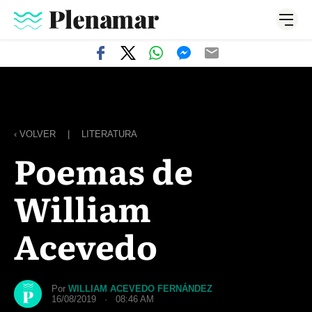
‹ VOLVER
|
LITERATURA
Poemas de
William
Acevedo
Por
WILLIAM ACEVEDO FERNÁNDEZ
16/08/2019 · 08:46 AM