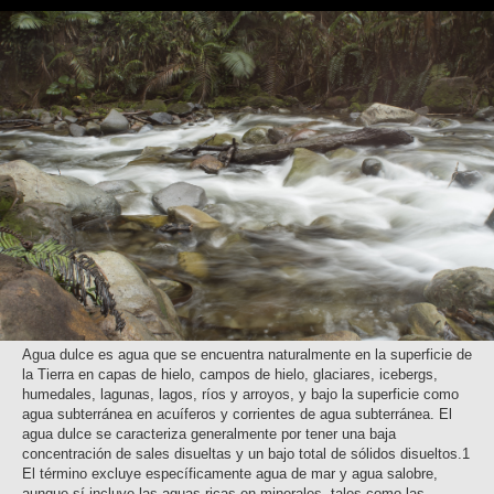
Agua dulce es agua que se encuentra naturalmente en la superficie de
la Tierra en capas de hielo, campos de hielo, glaciares, icebergs,
humedales, lagunas, lagos, ríos y arroyos, y bajo la superficie como
agua subterránea en acuíferos y corrientes de agua subterránea. El
agua dulce se caracteriza generalmente por tener una baja
concentración de sales disueltas y un bajo total de sólidos disueltos.1​
El término excluye específicamente agua de mar y agua salobre,
aunque sí incluye las aguas ricas en minerales, tales como las