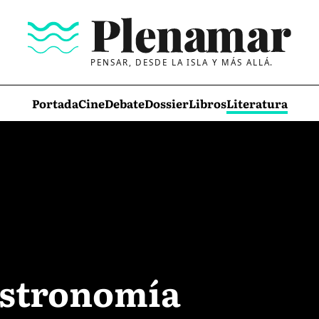
PENSAR, DESDE LA ISLA Y MÁS ALLÁ.
Portada
Cine
Debate
Dossier
Libros
Literatura
astronomía