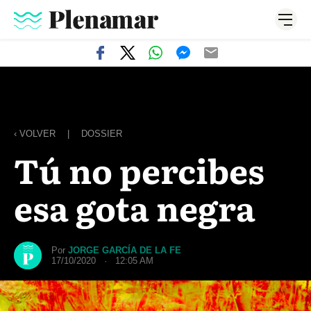
‹ VOLVER
|
DOSSIER
Tú no percibes
esa gota negra
Por
JORGE GARCÍA DE LA FE
17/10/2020 · 12:05 AM