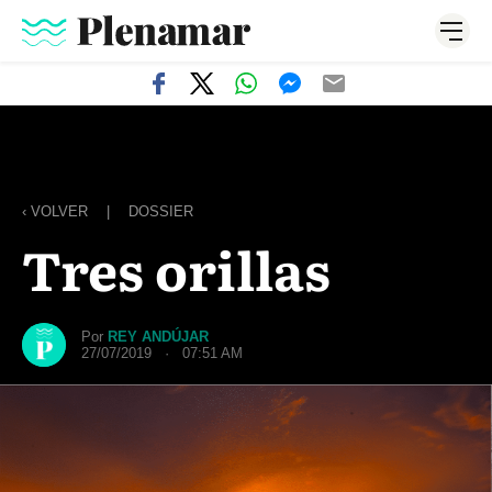
‹ VOLVER
|
DOSSIER
Tres orillas
Por
REY ANDÚJAR
27/07/2019 · 07:51 AM