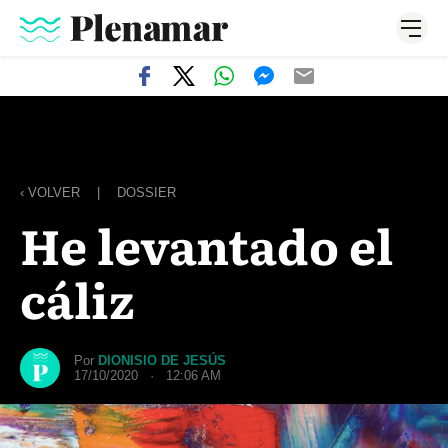
‹ VOLVER
|
DOSSIER
He levantado el
cáliz
Por
DIONISIO DE JESÚS
17/10/2020 · 12:06 AM