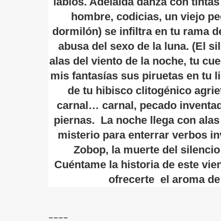
labios. Adelaida danza con tintas
hombre, codicias, un viejo pe
dormilón) se infiltra en tu rama 
abusa del sexo de la luna. (El s
alas del viento de la noche, tu cu
mis fantasías sus piruetas en tu l
de tu hibisco clitogénico agr
carnal… carnal, pecado inventa
piernas. La noche llega con alas
misterio para enterrar verbos i
Zobop, la muerte del silencio
Cuéntame la historia de este vie
ofrecerte el aroma de
____