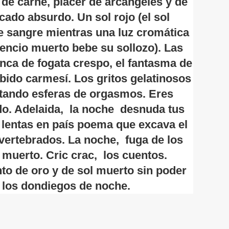
 de carne, placer de arcángeles y de
cado absurdo. Un sol rojo (el sol
de sangre mientras una luz cromática
ilencio muerto bebe su sollozo). Las
enca de fogata crespo, el fantasma de
ibido carmesí. Los gritos gelatinosos
ietando esferas de orgasmos. Eres
do. Adelaida, la noche desnuda tus
 lentas en país poema que excava el
nvertebrados. La noche, fuga de los
 muerto. Cric crac, los cuentos.
nto de oro y de sol muerto sin poder
 los dondiegos de noche.