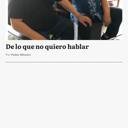
De lo que no quiero hablar
Por
Pablo Milanés