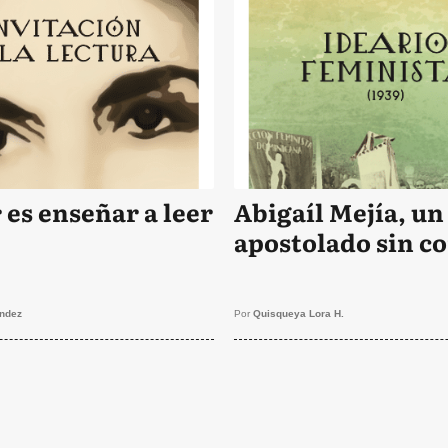
 es enseñar a leer
Abigaíl Mejía, un
apostolado sin c
ndez
Por
Quisqueya Lora H.