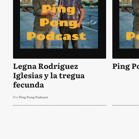
Legna Rodríguez
Ping P
Iglesias y la tregua
fecunda
Por
Ping Pong Podcast