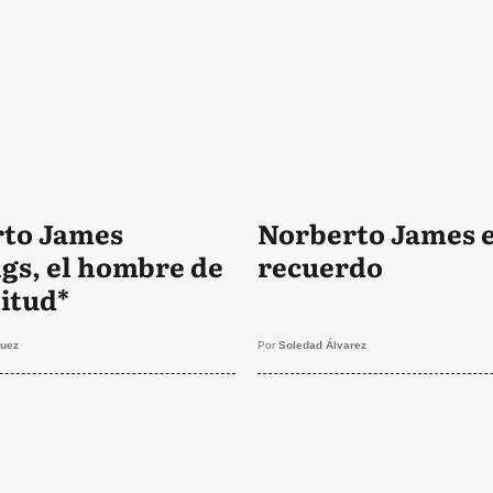
to James
Norberto James e
gs, el hombre de
recuerdo
titud*
guez
Por
Soledad Álvarez