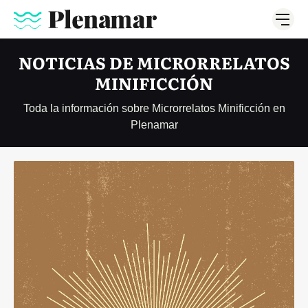
NOTICIAS DE MICRORRELATOS
MINIFICCIÓN
Toda la información sobre Microrrelatos Minificción en
Plenamar