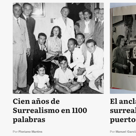
Cien años de
El ancl
Surrealismo en 1100
surrea
palabras
puerto
contra
Por
Floriano Martins
Por
Manuel Garcí