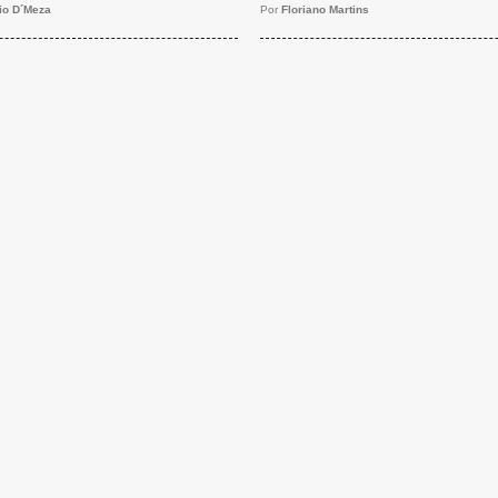
io D´Meza
Por
Floriano Martins