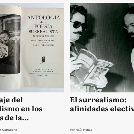
aje del
El surrealismo:
lismo en los
afinidades electi
s de la
dicción
a Cartagena
Por
Raúl Henao