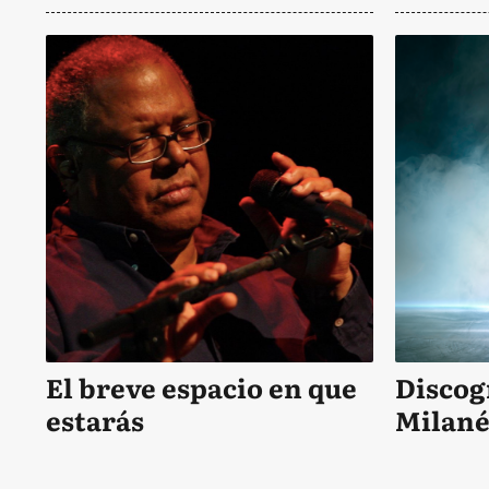
El breve espacio en que
Discog
estarás
Milané