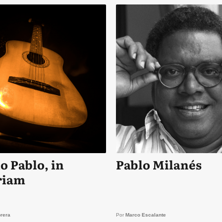
o Pablo, in
Pablo Milanés
iam
rera
Por
Marco Escalante