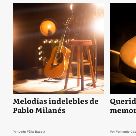
Melodías indelebles de
Querid
Pablo Milanés
memor
Por
León Félix Batista
Por
Fernando Cab