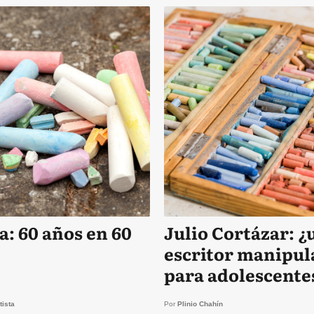
a: 60 años en 60
Julio Cortázar: ¿
escritor manipul
para adolescente
tista
Por
Plinio Chahín