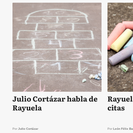
Julio Cortázar habla de
Rayuel
Rayuela
citas
Por
Julio Cortázar
Por
León Félix Ba