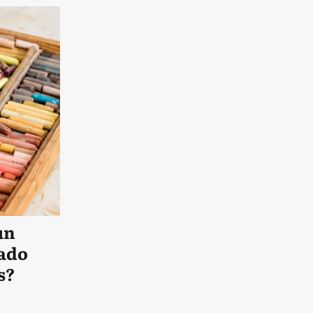
un
ado
s?