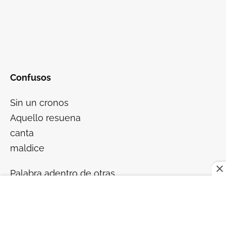
Confusos
Sin un cronos
Aquello resuena
canta
maldice
Palabra adentro de otras
Quien te escribe
así
se saca la mordaza