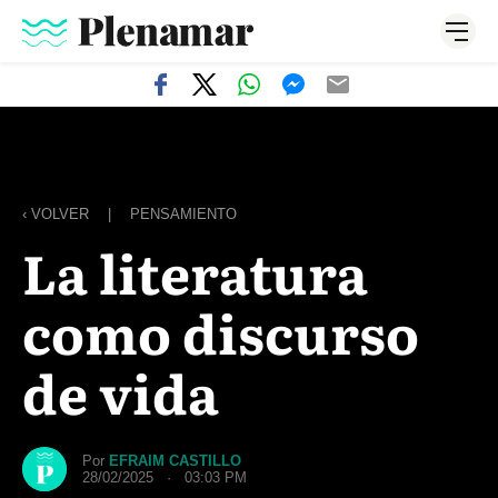
‹ VOLVER
|
PENSAMIENTO
La literatura
como discurso
de vida
Por
EFRAIM CASTILLO
28/02/2025 · 03:03 PM