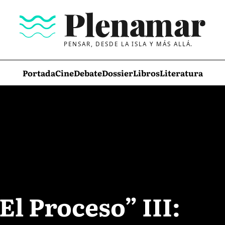
PENSAR, DESDE LA ISLA Y MÁS ALLÁ.
Portada
Cine
Debate
Dossier
Libros
Literatura
El Proceso” III: