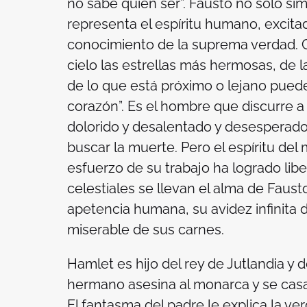
no sabe quién ser”. Fausto no sólo si
representa el espíritu humano, excita
conocimiento de la suprema verdad. 
cielo las estrellas más hermosas, de l
de lo que está próximo o lejano puede
corazón”. Es el hombre que discurre a tr
dolorido y desalentado y desesperado,
buscar la muerte. Pero el espíritu del 
esfuerzo de su trabajo ha logrado libe
celestiales se llevan el alma de Faust
apetencia humana, su avidez infinita 
miserable de sus carnes.
Hamlet es hijo del rey de Jutlandia y d
hermano asesina al monarca y se casa 
El fantasma del padre le explica la ve