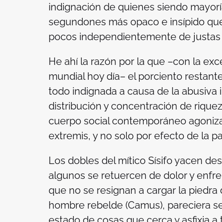
indignación de quienes siendo mayoría
segundones más opaco e insípido que 
pocos independientemente de justas 
He ahí la razón por la que –con la exc
mundial hoy día– el porciento restant
todo indignada a causa de la abusiva 
distribución y concentración de rique
cuerpo social contemporáneo agoniza,
extremis
, y no solo por efecto de la 
Los dobles del mítico Sísifo yacen de
algunos se retuercen de dolor y enfre
que no se resignan a cargar la piedra 
hombre rebelde
(Camus), pareciera se
estado de cosas que cerca y asfixia a