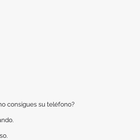
 no consigues su teléfono?
ando.
so.