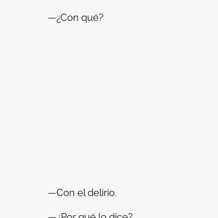
—¿Con qué?
—Con el delirio.
—¿Por qué lo dice?