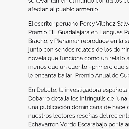
se levantan en el mundo contra los c
afectan al pueblo armenio.
El escritor peruano Percy Vilchez Salv
Premio FIL Guadalajara en Lenguas R
Bracho, y Plenamar reproduce en la s
junto con sendos relatos de los domi
novela que funciona como un relato 
menos que un cuento –primero que se 
le encanta bailar
, Premio Anual de Cu
En Debate, la investigadora española
Dobarro detalla los intríngulis de “una
una publicación dominicana de hace c
nuestros lectores reseñas del recien
Echavarren
Verde Escarabajo
por la a