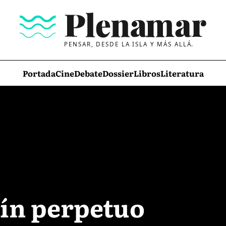
PENSAR, DESDE LA ISLA Y MÁS ALLÁ.
Portada
Cine
Debate
Dossier
Libros
Literatura
tín perpetuo