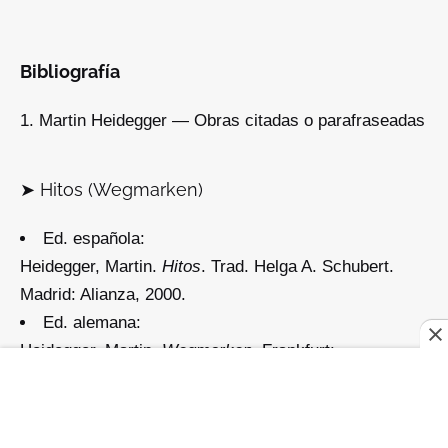
Bibliografía
Martin Heidegger — Obras citadas o parafraseadas
➤
Hitos
(Wegmarken)
Ed. española:
Heidegger, Martin.
Hitos
. Trad. Helga A. Schubert.
Madrid: Alianza, 2000.
Ed. alemana:
Heidegger, Martin.
Wegmarken
. Frankfurt:
Klostermann, 1976.
➤
Caminos de bosque
(Holzwege)