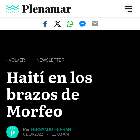
‹ VOLVER
|
NEWSLETTER
Haití en los
brazos de
Morfeo
Por
FERNANDO FERRÁN
01/10/2022 · 12:03 AM