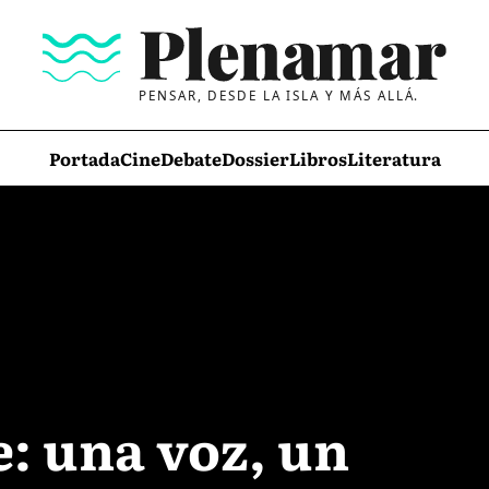
PENSAR, DESDE LA ISLA Y MÁS ALLÁ.
Portada
Cine
Debate
Dossier
Libros
Literatura
e: una voz, un