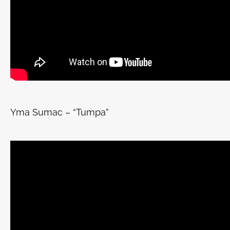
Yma Sumac – “Tumpa”