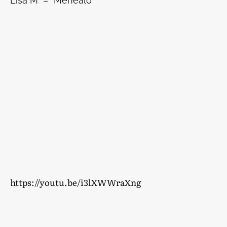
Lisa M – “Menéalo”
https://youtu.be/i3lXWWraXng