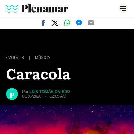
‹ VOLVER
|
MÚSICA
Caracola
Por
LUIS TOMÁS OVIEDO
06/06/2020 · 12:05 AM