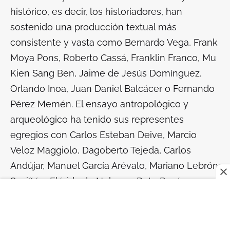
histórico, es decir, los historiadores, han
sostenido una producción textual más
consistente y vasta como Bernardo Vega, Frank
Moya Pons, Roberto Cassá, Franklin Franco, Mu
Kien Sang Ben, Jaime de Jesús Domínguez,
Orlando Inoa, Juan Daniel Balcácer o Fernando
Pérez Memén. El ensayo antropológico y
arqueológico ha tenido sus representes
egregios con Carlos Esteban Deive, Marcio
Veloz Maggiolo, Dagoberto Tejeda, Carlos
Andújar, Manuel García Arévalo, Mariano Lebrón
Saviñón, Flérida de Nolasco, Dato Pagán
Perdomo, Elpidio Ortega, Carlos Dobal o José
Guerrero, por sus aportes a la investigación
etnomusical, o a la antropología cultural y