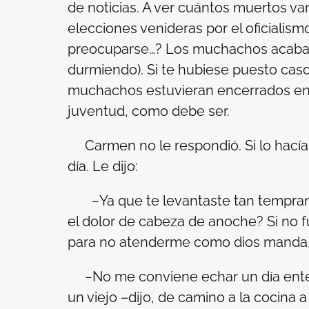
de noticias. A ver cuántos muertos v
elecciones venideras por el oficialism
preocuparse…? Los muchachos acaban 
durmiendo). Si te hubiese puesto caso
muchachos estuvieran encerrados en s
juventud, como debe ser.
Carmen no le respondió. Si lo hacía, 
día. Le dijo:
−Ya que te levantaste tan temprano 
el dolor de cabeza de anoche? Si no fu
para no atenderme como dios manda,
−No me conviene echar un día entero
un viejo –dijo, de camino a la cocina a