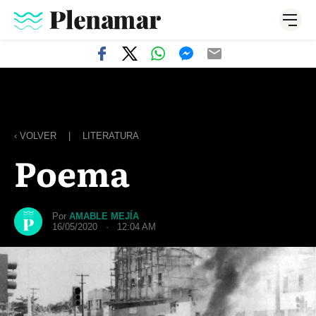
‹ VOLVER
|
LITERATURA
Poema
Por
AMABLE MEJÍA
16/05/2020 · 12:04 AM