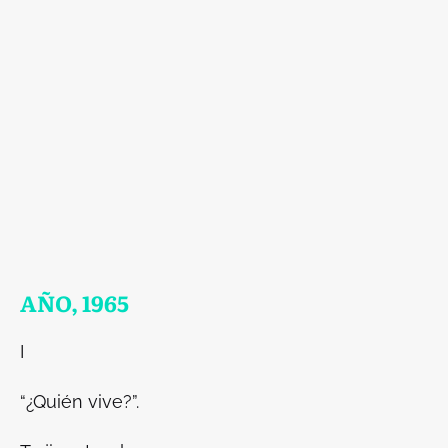
AÑO, 1965
I
“¿Quién vive?”.