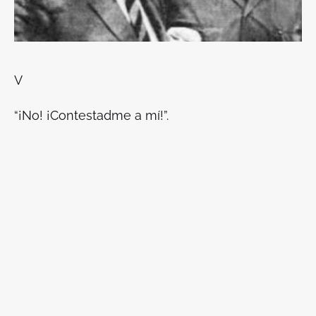
V
“¡No! ¡Contestadme a mí!”.