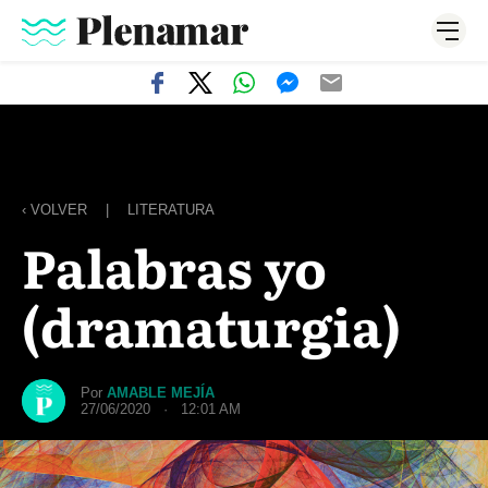
‹ VOLVER
|
LITERATURA
Palabras yo
(dramaturgia)
Por
AMABLE MEJÍA
27/06/2020 · 12:01 AM