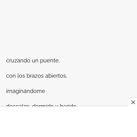
cruzando un puente,
con los brazos abiertos,
imaginándome
descalzo, dormido y herido.
6