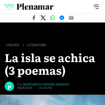
‹ VOLVER
|
LITERATURA
La isla se achica
(3 poemas)
Por
MARGARITA PINTADO BURGOS
05/06/2026 · 10:44 PM