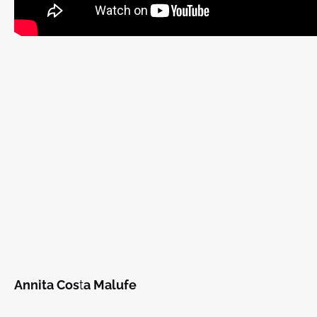
Annita Cos
t
a Malufe