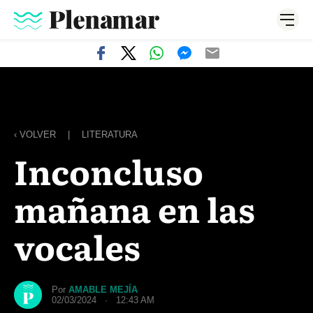
‹ VOLVER
|
LITERATURA
Inconcluso
mañana en las
vocales
Por
AMABLE MEJÍA
02/03/2024 · 12:43 AM