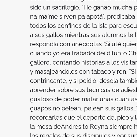
sido un sacrilegio.
“He ganao mucha pap
na ma´me sirven pa apotá
”, predicaba
todos los confines de la isla para esc
a sus gallos mientras sus alumnos le
respondía con anécdotas
“Si uté quie
cuando yo era trabadoi dei difunto Ch
gallero, contando historias a los visit
y masajeándolos con tabaco y ron.
“Si
contrincante, y si peidió, désela tamb
aprender sobre sus técnicas de adies
gustoso de poder matar unas cuantas
guapos no pelean, pelean sus gallos…
recordarles que el deporte del pico y 
la mesa deAndresito Reyna siempre h
los regalos de sus discípulos y por su