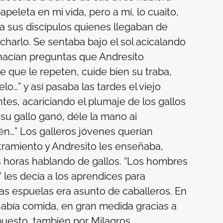
eleta en mi vida, pero a mí, lo cuaito,
 a sus discípulos quienes llegaban de
ucharlo. Se sentaba bajo el sol acicalando
 hacían preguntas que Andresito
re que le repeten, cuide bien su traba,
elo…”
y así pasaba las tardes el viejo
antes, acariciando el plumaje de los gallos
 su gallo ganó, déle la mano ai
ién…”
Los galleros jóvenes querían
tramiento y Andresito les enseñaba,
 horas hablando de gallos.
“Los hombres
”
les decía a los aprendices para
las espuelas era asunto de caballeros. En
abía comida, en gran medida gracias a
puesto, también por Milagros.