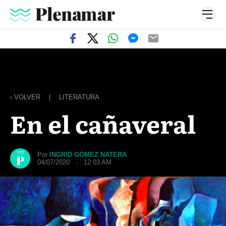
‹ VOLVER
|
LITERATURA
En el cañaveral
Por
INGRID GÓMEZ NATERA
04/07/2020 · 12:03 AM