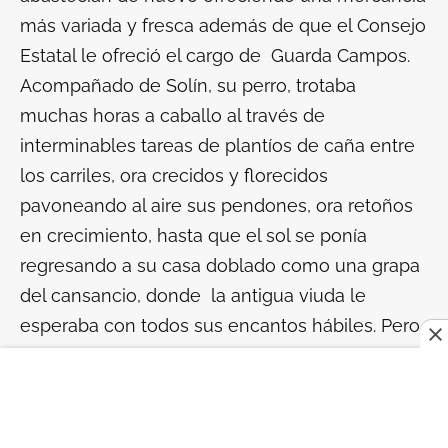
más variada y fresca además de que el Consejo
Estatal le ofreció el cargo de Guarda Campos.
Acompañado de Solín, su perro, trotaba
muchas horas a caballo al través de
interminables tareas de plantíos de caña entre
los carriles, ora crecidos y florecidos
pavoneando al aire sus pendones, ora retoños
en crecimiento, hasta que el sol se ponía
regresando a su casa doblado como una grapa
del cansancio, donde la antigua viuda le
esperaba con todos sus encantos hábiles. Pero
no obstante, su pesada lucha se encarnizó con
la educación de su prole la que se había
incrementado a un elevado número de ocho y
de diferentes tamaños y colores. Unos años