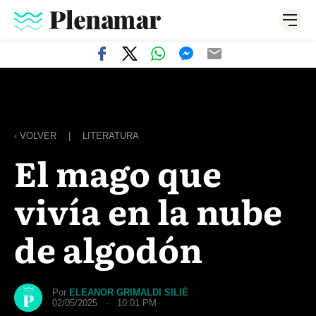
‹ VOLVER
|
LITERATURA
El mago que
vivía en la nube
de algodón
Por
ELEANOR GRIMALDI SILIÉ
02/05/2025 · 10:01 PM