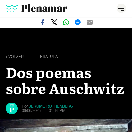
‹ VOLVER
|
LITERATURA
Dos poemas
sobre Auschwitz
Por
JEROME ROTHENBERG
06/06/2025 · 01:16 PM